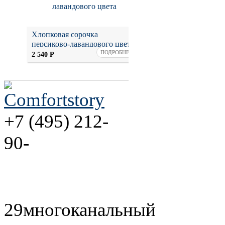
Хлопковая сорочка
Плюшевый теплый х
персиково-лавандового цвета
капюшоном нежно-
Нет на скла
ПОДРОБНЕЕ
персиковый
2 540
Р
+7 (495) 212-
90-
29
многоканальный