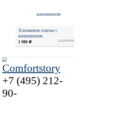
Хлопковое платье с
Пляжная летняя туни
капюшоном
Mia цвета индиго
ПОДРОБНЕЕ
П
2 780
1 980
2 280
Р
Р
Р
+7 (495) 212-
90-