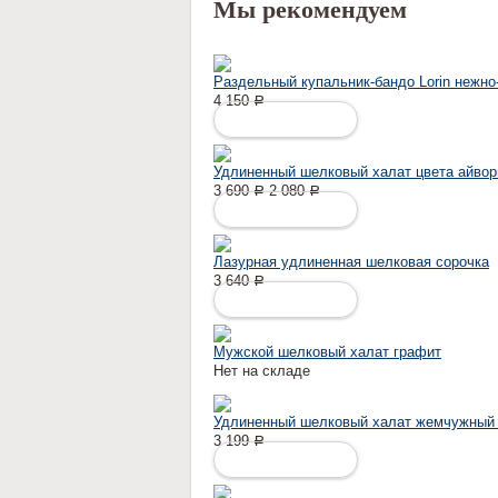
Мы рекомендуем
Раздельный купальник-бандо Lorin нежно
4 150
Р
ПОДРОБНЕЕ
Удлиненный шелковый халат цвета айвор
3 690
2 080
Р
Р
ПОДРОБНЕЕ
Лазурная удлиненная шелковая сорочка
3 640
Р
ПОДРОБНЕЕ
Мужской шелковый халат графит
Нет на складе
Удлиненный шелковый халат жемчужный
3 199
Р
ПОДРОБНЕЕ