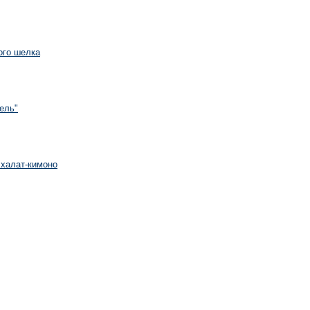
ого шелка
ель"
халат-кимоно