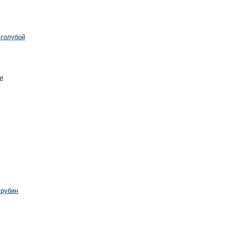
-голубой
и
 рубин