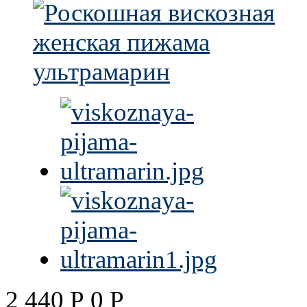
2 440
Р
0
Р