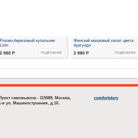
Розово-бирюзовый купальник
Женский махровый халат цвета
Lorin
бургунди
2 980
Р
2 980
Р
ПОДРОБНЕЕ
ПОДРОБНЕЕ
Пункт самовывоза - 115088, Москва,
comfortstory
1-я ул. Машиностроения, д.10.