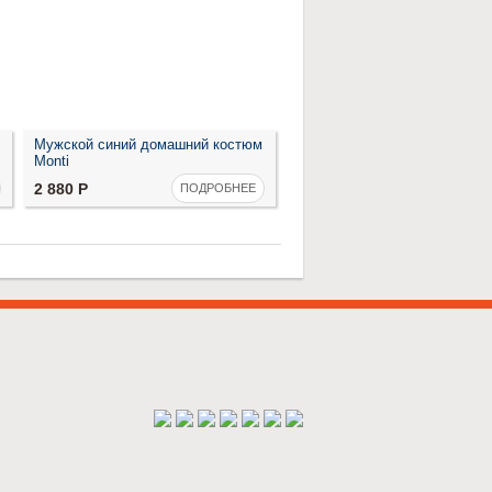
Мужской синий домашний костюм
Роскошная вискозная женск
Monti
пижама ультрамарин
Нет на складе
2 880
Р
ПОДРОБНЕЕ