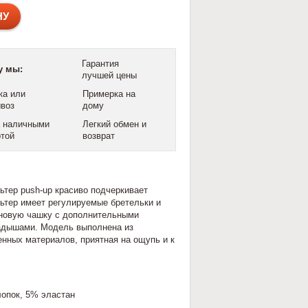
Гарантия
у мы:
лучшей цены
ка или
Примерка на
воз
дому
 наличными
Легкий обмен и
ртой
возврат
ьтер push-up красиво подчеркивает
ьтер имеет р
егулируемые бретельки и
новую чашку с дополнительными
адышами.
Модель выполнена из
нных материалов, приятная на ощупь и к
лопок, 5% эластан