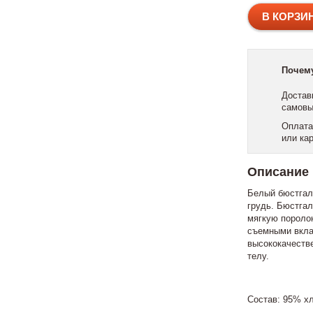
Почем
Достав
самовы
Оплата
или ка
Описание
Белый бюстгал
грудь. Бюстгал
мягкую пороло
съемными вкл
высококачестве
телу.
Состав: 95% х