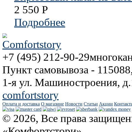
2 550
Р
Подробнее
+7 (495) 212-90-29
многока
Пункт самовывоза - 115088
1-я ул. Машиностроения, д.
comfortstory
Оплата и доставка
О магазине
Новости
Статьи
Акции
Контакт
© 2026, Все права защищен
«Комфортстори».