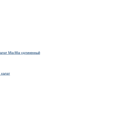
алат Mia-Mia удлиненный
 халат