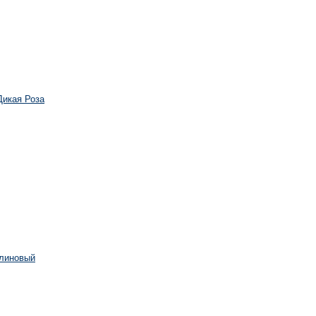
Дикая Роза
алиновый