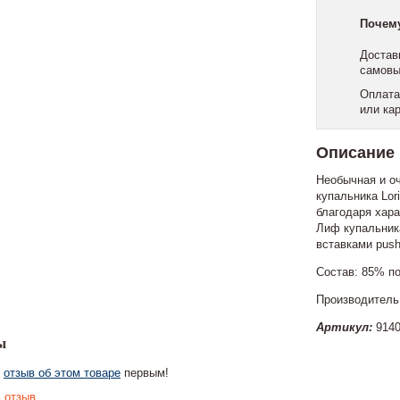
Почем
Достав
самовы
Оплата
или ка
Описание
Необычная и о
купальника Lo
благодаря хар
Лиф купальник
вставками push
Состав: 85% п
Производитель:
Артикул:
9140
ы
е
отзыв об этом товаре
первым!
 отзыв