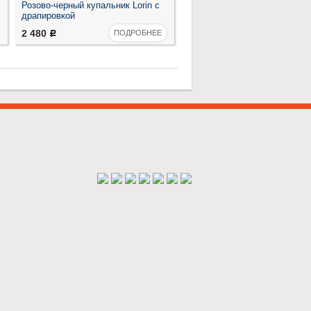
Розово-черный купальник Lorin с
Купальник-треугольник Lorin
драпировкой
тиффани
2 480
2 980
ПОДРОБНЕЕ
ПОДРО
Р
Р