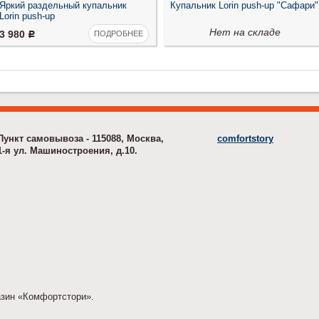
Яркий раздельный купальник
Купальник Lorin push-up "Сафари"
Lorin push-up
Нет на складе
3 980
ПОДРОБНЕЕ
Р
Пункт самовывоза - 115088, Москва,
comfortstory
1-я ул. Машиностроения, д.10.
азин «Комфортстори».