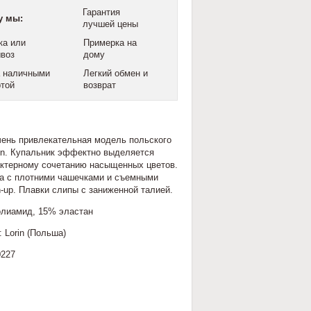
Гарантия
у мы:
лучшей цены
ка или
Примерка на
воз
дому
 наличными
Легкий обмен и
ртой
возврат
чень привлекательная модель польского
rin. Купальник эффектно выделяется
актерному сочетанию насыщенных цветов.
а с плотними чашечками и съемными
-up. Плавки слипы с заниженной талией.
олиамид, 15% эластан
 Lorin (Польша)
227